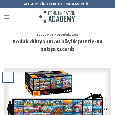
Skip
ADD ANYTHING HERE OR JUST REMOVE IT...
to
content
BLOQUMUZ
,
XƏBƏRINIZ VAR?
Kodak dünyanın ən böyük puzzle-ını
satışa çıxarıb