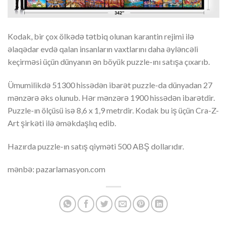
Kodak, bir çox ölkədə tətbiq olunan karantin rejimi ilə
əlaqədar evdə qalan insanların vaxtlarını daha əyləncəli
keçirməsi üçün dünyanın ən böyük puzzle-ını satışa çıxarıb.
Ümumilikdə 51300 hissədən ibarət puzzle-da dünyadan 27
mənzərə əks olunub. Hər mənzərə 1900 hissədən ibarətdir.
Puzzle-ın ölçüsü isə 8,6 x 1,9 metrdir. Kodak bu iş üçün Cra-Z-
Art şirkəti ilə əməkdaşlıq edib.
Hazırda puzzle-ın satış qiyməti 500 ABŞ dollarıdır.
mənbə: pazarlamasyon.com