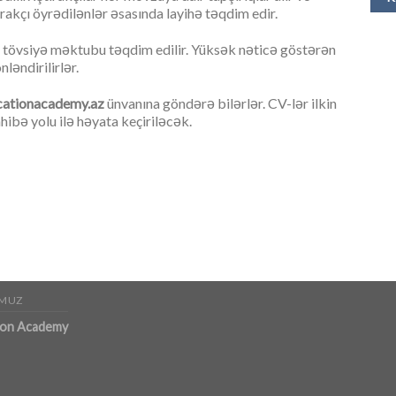
rakçı öyrədilənlər əsasında layihə təqdim edir.
və tövsiyə məktubu təqdim edilir. Yüksək nəticə göstərən
əndirilirlər.
ationacademy.az
ünvanına göndərə bilərlər. CV-lər ilkin
ibə yolu ilə həyata keçiriləcək.
MUZ
ion Academy