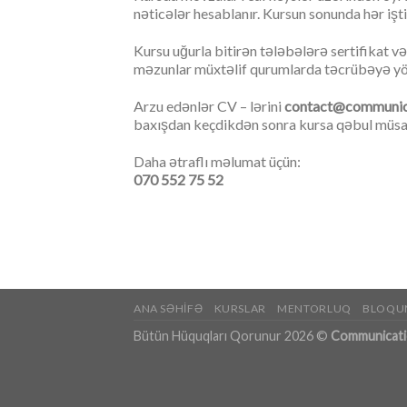
nəticələr hesablanır. Kursun sonunda hər işti
Kursu uğurla bitirən tələbələrə sertifikat 
məzunlar müxtəlif qurumlarda təcrübəyə yönl
Arzu edənlər CV – lərini
contact@communic
baxışdan keçdikdən sonra kursa qəbul müsah
Daha ətraflı məlumat üçün:
070 552 75 52
ANA SƏHIFƏ
KURSLAR
MENTORLUQ
BLOQU
Bütün Hüquqları Qorunur 2026 ©
Communicat