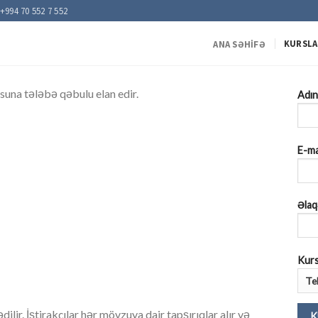
+994 70 552 7 552
KURSLA
ANA SƏHIFƏ
a tələbə qəbulu elan edir.
Adını
E-ma
Əlaq
Kurs
lir. İştirakçılar hər mövzuya dair tapşırıqlar alır və