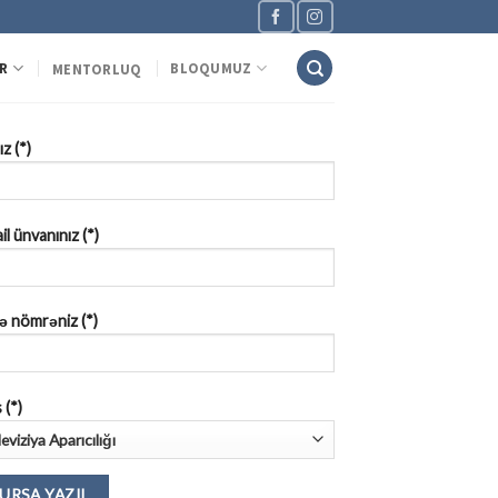
R
BLOQUMUZ
MENTORLUQ
z (*)
il ünvanınız (*)
ə nömrəniz (*)
 (*)