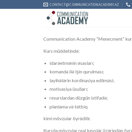
Skip
CONTACT@COMMUNICATIONACADEMY.AZ
to
content
Communication Academy “Menecment” kursun
Kurs müddətində:
idarəetmənin əsasları;
komanda ilə işin qurulması;
layihələrin kordinasiya edilməsi;
motivasiya üsulları;
resurslardan düzgün istifadə;
planlama və tətbiq
kimi mövzular öyrədilir.
Kursda mövzular real keyslər üzərindən öyrədi