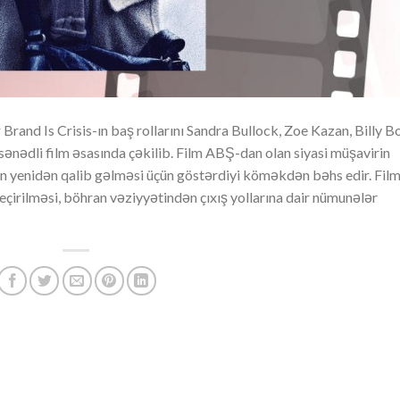
rand Is Crisis-ın baş rollarını Sandra Bullock, Zoe Kazan, Billy B
ənədli film əsasında çəkilib. Film ABŞ-dan olan siyasi müşavirin
in yenidən qalib gəlməsi üçün göstərdiyi köməkdən bəhs edir. Fil
eçirilməsi, böhran vəziyyətindən çıxış yollarına dair nümunələr