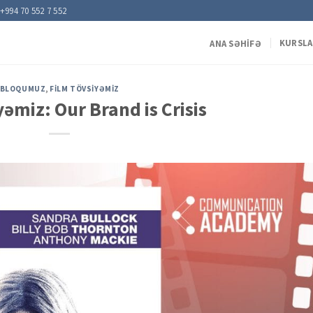
+994 70 552 7 552
KURSLA
ANA SƏHIFƏ
BLOQUMUZ
,
FILM TÖVSIYƏMIZ
yəmiz: Our Brand is Crisis