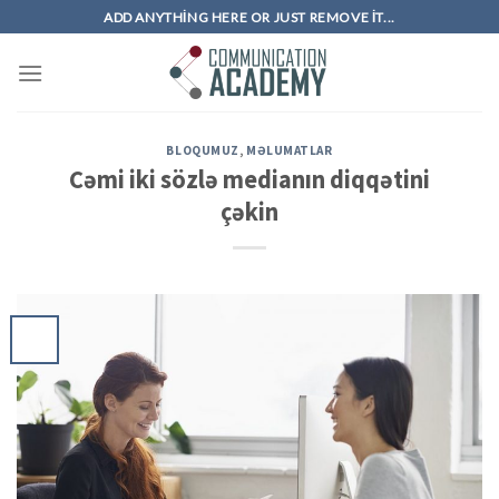
Skip
ADD ANYTHING HERE OR JUST REMOVE IT...
to
content
BLOQUMUZ
,
MƏLUMATLAR
Cəmi iki sözlə medianın diqqətini
çəkin