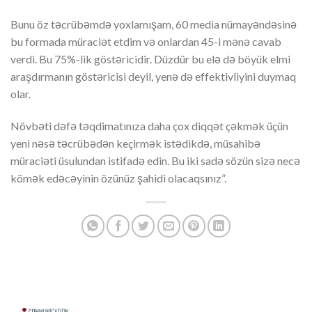
Bunu öz təcrübəmdə yoxlamışam, 60 media nümayəndəsinə
bu formada müraciət etdim və onlardan 45-i mənə cavab
verdi. Bu 75%-lik göstəricidir. Düzdür bu elə də böyük elmi
araşdırmanın göstəricisi deyil, yenə də effektivliyini duymaq
olar.
Növbəti dəfə təqdimatınıza daha çox diqqət çəkmək üçün
yeni nəsə təcrübədən keçirmək istədikdə, müsahibə
müraciəti üsulundan istifadə edin. Bu iki sadə sözün sizə necə
kömək edəcəyinin özünüz şahidi olacaqsınız”.