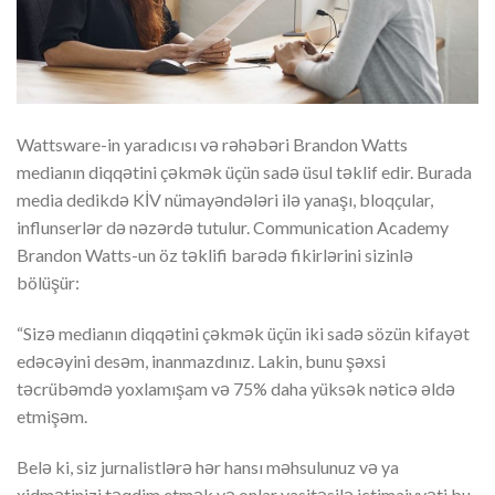
Wattsware-in yaradıcısı və rəhəbəri Brandon Watts
medianın diqqətini çəkmək üçün sadə üsul təklif edir. Burada
media dedikdə KİV nümayəndələri ilə yanaşı, bloqçular,
influnserlər də nəzərdə tutulur. Communication Academy
Brandon Watts-un öz təklifi barədə fikirlərini sizinlə
bölüşür:
“Sizə medianın diqqətini çəkmək üçün iki sadə sözün kifayət
edəcəyini desəm, inanmazdınız. Lakin, bunu şəxsi
təcrübəmdə yoxlamışam və 75% daha yüksək nəticə əldə
etmişəm.
Belə ki, siz jurnalistlərə hər hansı məhsulunuz və ya
xidmətinizi təqdim etmək və onlar vasitəsilə ictimaiyyəti bu