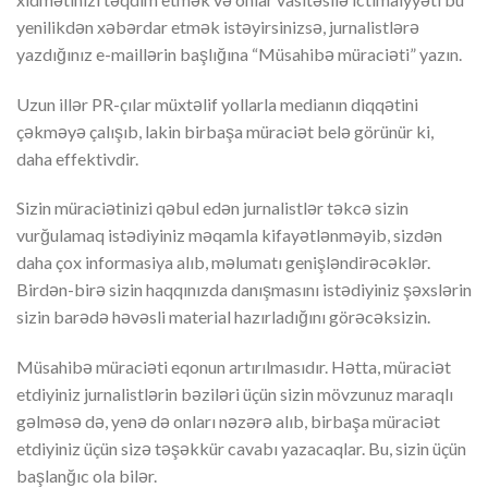
yenilikdən xəbərdar etmək istəyirsinizsə, jurnalistlərə
yazdığınız e-maillərin başlığına “Müsahibə müraciəti” yazın.
Uzun illər PR-çılar müxtəlif yollarla medianın diqqətini
çəkməyə çalışıb, lakin birbaşa müraciət belə görünür ki,
daha effektivdir.
Sizin müraciətinizi qəbul edən jurnalistlər təkcə sizin
vurğulamaq istədiyiniz məqamla kifayətlənməyib, sizdən
daha çox informasiya alıb, məlumatı genişləndirəcəklər.
Birdən-birə sizin haqqınızda danışmasını istədiyiniz şəxslərin
sizin barədə həvəsli material hazırladığını görəcəksizin.
Müsahibə müraciəti eqonun artırılmasıdır. Hətta, müraciət
etdiyiniz jurnalistlərin bəziləri üçün sizin mövzunuz maraqlı
gəlməsə də, yenə də onları nəzərə alıb, birbaşa müraciət
etdiyiniz üçün sizə təşəkkür cavabı yazacaqlar. Bu, sizin üçün
başlanğıc ola bilər.