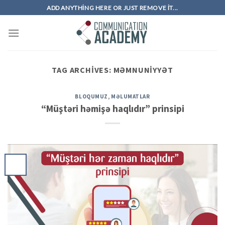
Skip
ADD ANYTHING HERE OR JUST REMOVE IT...
to
content
TAG ARCHIVES:
MƏMNUNIYYƏT
BLOQUMUZ
,
MƏLUMATLAR
“Müştəri həmişə haqlıdır” prinsipi