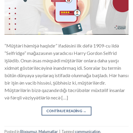
“Müştəri həmişə haqlıdır” ifadəsini ilk dəfə 1909-cu ildə
“Selfridge” mağazasının yaradıcısı Harry Gordon Selfrid
işlədib. Onun əsas məqsədi müştərilər onlara daha yaxşı
xidmət göstəriləcəyinə inandırmaq idi. Sonralar bu termin
bütün dünyaya yayılaraq istifadə olunmağa başladı. Hər hansı
bir işin ən vacib hissəsi, şübhəsiz ki, müştərilərdir.
Müştərilərin bizə qazandırdığı təcrübələr müxtəlif insanlar
və fərqli vəziyyətlərlə necə […]
CONTINUE READING
→
Posted in
Bloqumuz
,
Məlumatlar
|
Tagged
communication
,