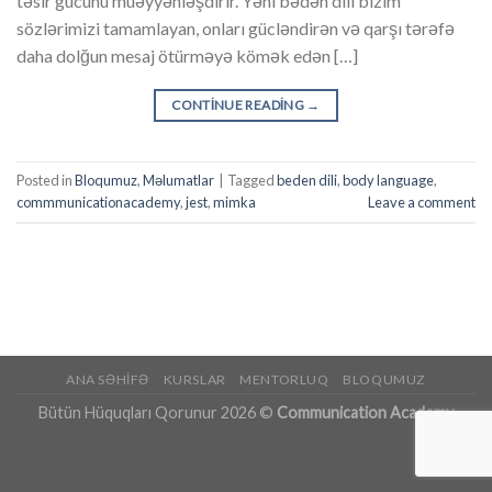
təsir gücünü müəyyənləşdirir. Yəni bədən dili bizim
sözlərimizi tamamlayan, onları gücləndirən və qarşı tərəfə
daha dolğun mesaj ötürməyə kömək edən […]
CONTINUE READING
→
Posted in
Bloqumuz
,
Məlumatlar
|
Tagged
beden dili
,
body language
,
commmunicationacademy
,
jest
,
mimka
Leave a comment
ANA SƏHIFƏ
KURSLAR
MENTORLUQ
BLOQUMUZ
Bütün Hüquqları Qorunur 2026 ©
Communication Academy