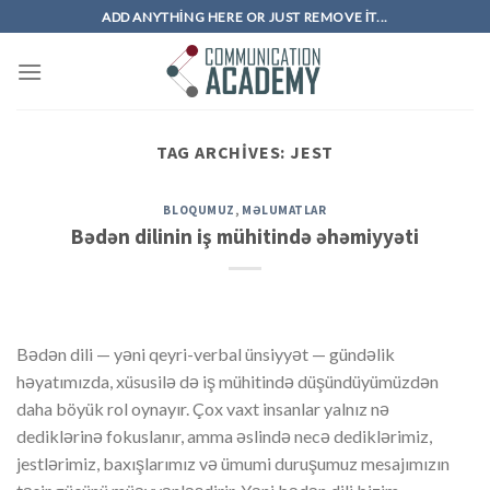
Skip
ADD ANYTHING HERE OR JUST REMOVE IT...
to
content
TAG ARCHIVES:
JEST
BLOQUMUZ
,
MƏLUMATLAR
Bədən dilinin iş mühitində əhəmiyyəti
Bədən dili — yəni qeyri-verbal ünsiyyət — gündəlik
həyatımızda, xüsusilə də iş mühitində düşündüyümüzdən
daha böyük rol oynayır. Çox vaxt insanlar yalnız nə
dediklərinə fokuslanır, amma əslində necə dediklərimiz,
jestlərimiz, baxışlarımız və ümumi duruşumuz mesajımızın