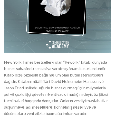
New York Times bestseller-i olan “Rework” kitabı dünyada
biznes sahəsində sensasiya yaratmış önəmli əsərlərdəndir.
Kitab bizə bizneslə bağlı məlum olan bütün stereotipləri
dağıdır. Kitabın müəllifləri David Heinemeier Hansson və
Jason Fried əslində, uğurlu biznes qurmaq üçün milyonlarla
pul və çoxlu işçi qüvvəsinə ehtiyac olmadığını deyir, öz şəxsi
təcrübələri haqqında danışırlar. Onların verdiyi məsləhətlər
düşünməyə, adi məsələlərə, köhnəlmiş nəzəriyyə və
düşüncələrə yeni gözlə baxmağa imkan yaradır.