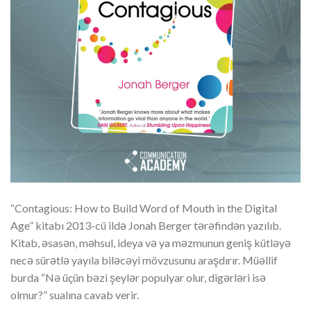
“Contagious: How to Build Word of Mouth in the Digital
Age” kitabı 2013-cü ildə Jonah Berger tərəfindən yazılıb.
Kitab, əsasən, məhsul, ideya və ya məzmunun geniş kütləyə
necə sürətlə yayıla biləcəyi mövzusunu araşdırır. Müəllif
burda “Nə üçün bəzi şeylər populyar olur, digərləri isə
olmur?” sualına cavab verir.