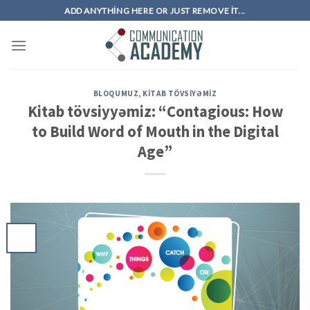
Skip
ADD ANYTHING HERE OR JUST REMOVE IT...
to
content
BLOQUMUZ
,
KITAB TÖVSIYƏMIZ
Kitab tövsiyyəmiz: “Contagious: How
to Build Word of Mouth in the Digital
Age”