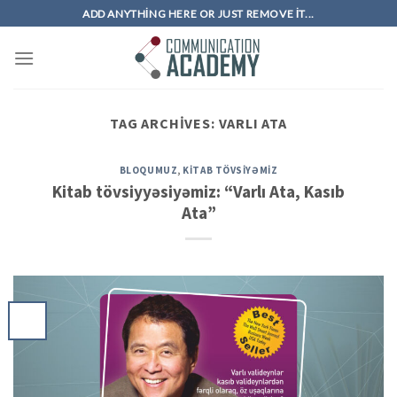
Skip
ADD ANYTHING HERE OR JUST REMOVE IT...
to
content
TAG ARCHIVES:
VARLI ATA
BLOQUMUZ
,
KITAB TÖVSIYƏMIZ
Kitab tövsiyyəsiyəmiz: “Varlı Ata, Kasıb
Ata”