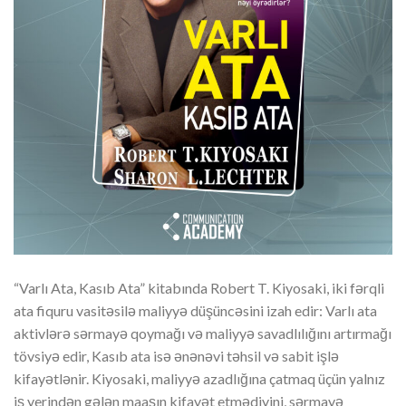
“Varlı Ata, Kasıb Ata” kitabında Robert T. Kiyosaki, iki fərqli
ata fiquru vasitəsilə maliyyə düşüncəsini izah edir: Varlı ata
aktivlərə sərmayə qoymağı və maliyyə savadlılığını artırmağı
tövsiyə edir, Kasıb ata isə ənənəvi təhsil və sabit işlə
kifayətlənir. Kiyosaki, maliyyə azadlığına çatmaq üçün yalnız
iş yerindən gələn maaşın kifayət etmədiyini, sərmayə