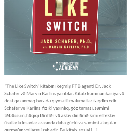
“The Like Switch” kitabını keçmiş FTB agenti Dr. Jack
Schafer və Marvin Karlins yazıblar. Kitab kommunikasiya və
dost qazanmaq barədə qiymətli məlumatlar təqdim edir.
Schafer və Karlins, fiziki yaxınlıq, göz təması, səmimi
təbəssüm, həqiqi təriflər və aktiv dinləmə kimi effektiv
üsullarla insanlar arasında daha güclü və səmimi əlaqələr
qurmağın yollarını izah edir. Bu kitab, sosial […]