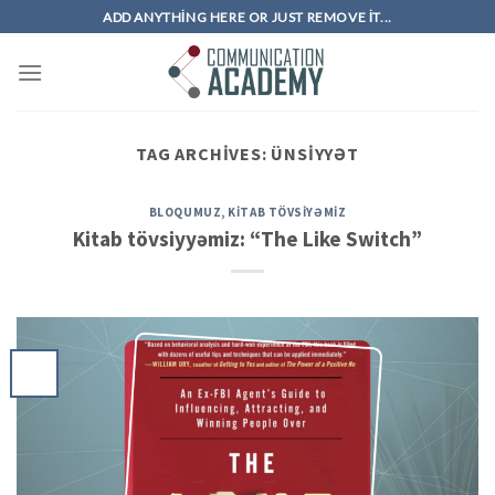
Skip
ADD ANYTHING HERE OR JUST REMOVE IT...
to
content
TAG ARCHIVES:
ÜNSIYYƏT
BLOQUMUZ
,
KITAB TÖVSIYƏMIZ
Kitab tövsiyyəmiz: “The Like Switch”