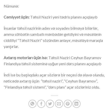
Nümunə:
Cəmiyyət üçün:
Təhsil Naziri yeni tədris planını açıqlayıb
İnsanlar təhsil nazirinin adını və soyadını bilməyə bilərlər,
amma söhbətin samballı mənbədən getdiyini və məsələnin
ciddiliyi “Təhsil Naziri” sözündən anlayır, məsələyə maraqla
yanşırlar.
Axtarış motorları üçün isə:
Təhsil Naziri Ceyhun Bayramov
Finlandiya təhsil sisteminə uyğun yeni dərs planını açıqlayıb
İndi isə bu başlıqdakı açar sözlərə bir neçəsi də əlavə olundu,
nəticədə axtarış üçün “təhsil naziri”, “Ceyhun Bayramov”,
“Finlandiya təhsil sistemi”, “dərs planı” açar sözləriniz oldu.