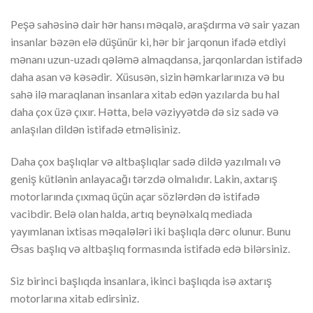
Peşə sahəsinə dair hər hansı məqalə, araşdırma və sair yazan
insanlar bəzən elə düşünür ki, hər bir jarqonun ifadə etdiyi
mənanı uzun-uzadı qələmə almaqdansa, jarqonlardan istifadə
daha asan və kəsədir. Xüsusən, sizin həmkarlarınıza və bu
sahə ilə maraqlanan insanlara xitab edən yazılarda bu hal
daha çox üzə çıxır. Hətta, belə vəziyyətdə də siz sadə və
anlaşılan dildən istifadə etməlisiniz.
Daha çox başlıqlar və altbaşlıqlar sadə dildə yazılmalı və
geniş kütlənin anlayacağı tərzdə olmalıdır. Lakin, axtarış
motorlarında çıxmaq üçün açar sözlərdən də istifadə
vacibdir. Belə olan halda, artıq beynəlxalq mediada
yayımlanan ixtisas məqalələri iki başlıqla dərc olunur. Bunu
Əsas başlıq və altbaşlıq formasında istifadə edə bilərsiniz.
Siz birinci başlıqda insanlara, ikinci başlıqda isə axtarış
motorlarına xitab edirsiniz.