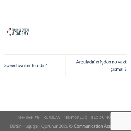
Arzuladığın işdən nə vaxt
Speechwriter kimdir?
çıxmalı?
ANA SƏHIFƏ
KURSLAR
MENTORLUQ
BLOQUMUZ
Bütün Hüquqları Qorunur 2026 ©
Communication Academy