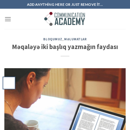
Skip
ADD ANYTHING HERE OR JUST REMOVE IT...
to
content
BLOQUMUZ
,
MƏLUMATLAR
Məqaləyə iki başlıq yazmağın faydası