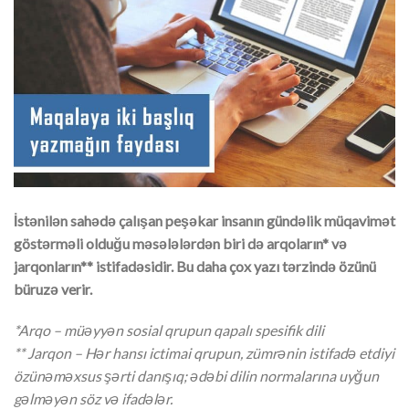
İstənilən sahədə çalışan peşəkar insanın gündəlik müqavimət
göstərməli olduğu məsələlərdən biri də arqoların* və
jarqonların** istifadəsidir. Bu daha çox yazı tərzində özünü
büruzə verir.
*Arqo – müəyyən sosial qrupun qapalı spesifik dili
** Jarqon – Hər hansı ictimai qrupun, zümrənin istifadə etdiyi
özünəməxsus şərti danışıq; ədəbi dilin normalarına uyğun
gəlməyən söz və ifadələr.