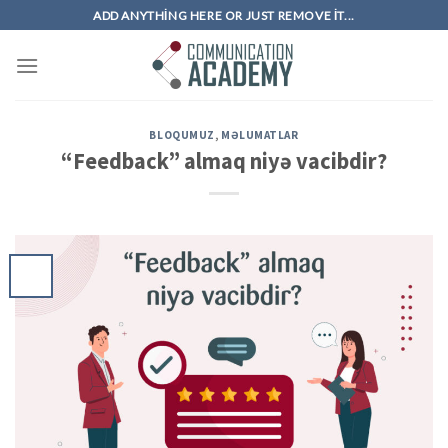
Skip
ADD ANYTHING HERE OR JUST REMOVE IT...
to
content
BLOQUMUZ
,
MƏLUMATLAR
“Feedback” almaq niyə vacibdir?