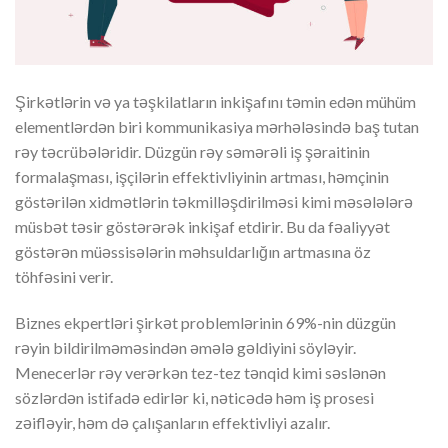
Şirkətlərin və ya təşkilatların inkişafını təmin edən mühüm
elementlərdən biri kommunikasiya mərhələsində baş tutan
rəy təcrübələridir. Düzgün rəy səmərəli iş şəraitinin
formalaşması, işçilərin effektivliyinin artması, həmçinin
göstərilən xidmətlərin təkmilləşdirilməsi kimi məsələlərə
müsbət təsir göstərərək inkişaf etdirir. Bu da fəaliyyət
göstərən müəssisələrin məhsuldarlığın artmasına öz
töhfəsini verir.
Biznes ekpertləri şirkət problemlərinin 69%-nin düzgün
rəyin bildirilməməsindən əmələ gəldiyini söyləyir.
Menecerlər rəy verərkən tez-tez tənqid kimi səslənən
sözlərdən istifadə edirlər ki, nəticədə həm iş prosesi
zəifləyir, həm də çalışanların effektivliyi azalır.