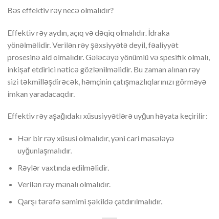
Bəs effektiv rəy necə olmalıdır?
Effektiv rəy aydın, açıq və dəqiq olmalıdır. İdraka
yönəlməlidir. Verilən rəy şəxsiyyətə deyil, fəaliyyət
prosesinə aid olmalıdır. Gələcəyə yönümlü və spesifik olmalı,
inkişaf etdirici nəticə gözlənilməlidir. Bu zaman alınan rəy
sizi təkmilləşdirəcək, həmçinin çatışmazlıqlarınızı görməyə
imkan yaradacaqdır.
Effektiv rəy aşağıdakı xüsusiyyətlərə uyğun həyata keçirilir:
Hər bir rəy xüsusi olmalıdır, yəni cari məsələyə
uyğunlaşmalıdır.
Rəylər vaxtında edilməlidir.
Verilən rəy mənalı olmalıdır.
Qarşı tərəfə səmimi şəkildə çatdırılmalıdır.